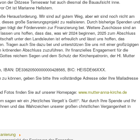
von der Diözese Temeswar hat auch diesmal die Bauaufsicht inne.
or Ort ist Marianne Hellstern.
roße Herausforderung. Wir sind auf gutem Weg, aber wir sind noch nicht am
e, dieses große Sanierungsprojekt zu realisieren. Durch bisherige Spenden und
en trägt der Förderverein zur Finanzierung bei. Weitere Zuschüsse sind an
 lassen uns hoffen, dass das, was wir 2024 beginnen, 2025 zum Abschluss
schaft unter den Landsleuten ist erfreulich und lässt uns hoffen, das
n. Tragen auch Sie dazu bei und unterstützen Sie uns mit einer großzügigen
m krönenden Abschluss zuzuführen. Ihr finanzielles Engagement für die
 Gottes reichem Segen und dem Schutz der Kirchenpatronin, der Hl. Mutter
onn, IBAN: DE33620500000000428565, BIC: HEISDE66XXX.
zu können, geben Sie bitte Ihre vollständige Adresse oder Ihre Mailadresse
und Fotos finden Sie auf unserer Homepage:
www.mutter-anna-kirche.de
rn sagen wir ein „Herzliches Vergelt´s Gott!“. Nur durch Ihre Spende und Ihr
hnen und das Wahrzeichen unserer großen christlichen Vergangenheit in
anierung
rungsprojekt der Sanierung der Fassaden