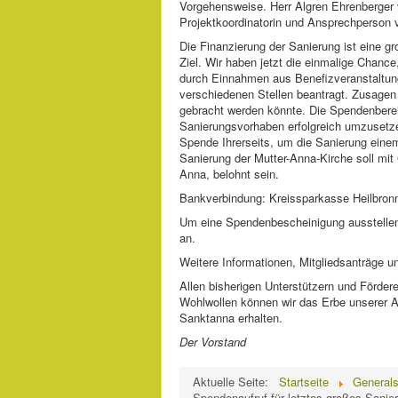
Vorgehensweise. Herr Algren Ehrenberger 
Projektkoordinatorin und Ansprechperson v
Die Finanzierung der Sanierung ist eine g
Ziel. Wir haben jetzt die einmalige Chanc
durch Einnahmen aus Benefizveranstaltung
verschiedenen Stellen beantragt. Zusagen
gebracht werden könnte. Die Spendenbereit
Sanierungsvorhaben erfolgreich umzusetze
Spende Ihrerseits, um die Sanierung eine
Sanierung der Mutter-Anna-Kirche soll mit
Anna, belohnt sein.
Bankverbindung: Kreissparkasse Heilbr
Um eine Spendenbescheinigung ausstellen 
an.
Weitere Informationen, Mitgliedsanträge 
Allen bisherigen Unterstützern und Fördere
Wohlwollen können wir das Erbe unserer A
Sanktanna erhalten.
Der Vorstand
Aktuelle Seite:
Startseite
Generals
Spendenaufruf für letztes großes Sanie