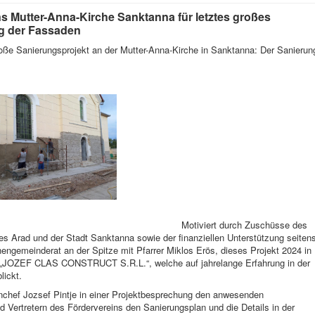
s Mutter-Anna-Kirche Sanktanna für letztes großes
ng der Fassaden
roße Sanierungsprojekt an der Mutter-Anna-Kirche in Sanktanna: Der Sanierun
durch Zuschüsse des
es Arad und der Stadt Sanktanna sowie der finanziellen Unterstützung seiten
hengemeinderat an der Spitze mit Pfarrer Miklos Erös, dieses Projekt 2024 in
t „JOZEF CLAS CONSTRUCT S.R.L.“, welche auf jahrelange Erfahrung in der
lickt.
nchef Jozsef Pintje in einer Projektbesprechung den anwesenden
 Vertretern des Fördervereins den Sanierungsplan und die Details in der