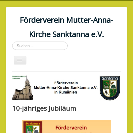
Förderverein Mutter-Anna-
Kirche Sanktanna e.V.
Suchen
...
Navigation
an/aus
Home
Aktuelles
Verein
Geschichte
10-jähriges Jubiläum
Generalsanierung
Veranstaltungen